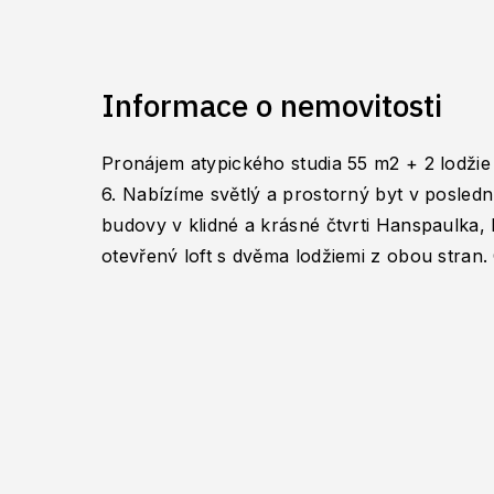
Informace o nemovitosti
Pronájem atypického studia 55 m2 + 2 lodžie
6. Nabízíme světlý a prostorný byt v posledn
budovy v klidné a krásné čtvrti Hanspaulka,
otevřený loft s dvěma lodžiemi z obou stran. 
sever-jih s výhledem na Ořechovku, Pražský 
věž. Byt se skládá z vybavené kuchyně (trou
lednice, možnost připojení myčky) spojené 
(včetně pohovky) , šatny (samostatná místn
systémem), koupelny (WC, umyvadlo, sprcho
pračku, vlastní plynový kotel) a spacího/úl
horním patře s matrací a schodištěm. Byt je 