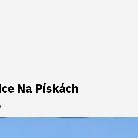
lice Na Pískách
6