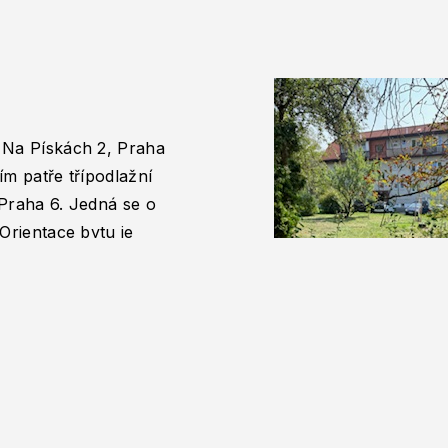
 Na Pískách 2, Praha
ím patře třípodlažní
 Praha 6. Jedná se o
Orientace bytu je
hrad či Petřínskou
ba, varná deska,
s obytným prostorem
ost s úložným
vý kout, přípojka na
ožného prostoru na
dobře situován s