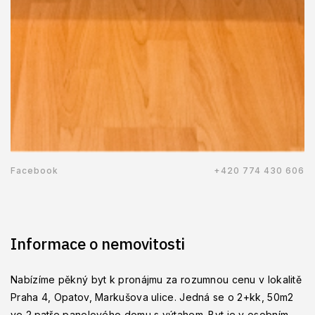
Facebook
+420 774 430 606
Informace o nemovitosti
Nabízíme pěkný byt k pronájmu za rozumnou cenu v lokalitě
Praha 4, Opatov, Markušova ulice. Jedná se o 2+kk, 50m2
ve 2.patře panelového domu s výtahem. Byt je v osobním